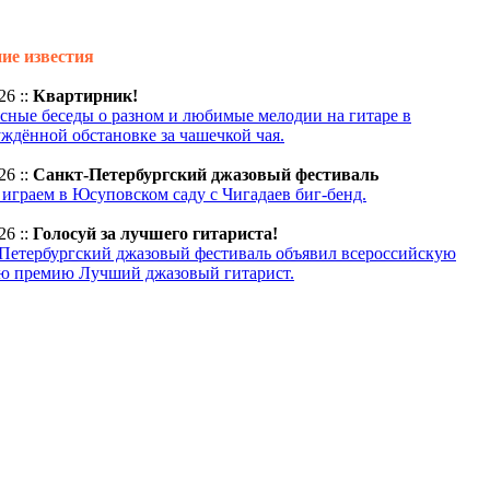
ие известия
26 ::
Квартирник!
сные беседы о разном и любимые мелодии на гитаре в
ждённой обстановке за чашечкой чая.
26 ::
Санкт-Петербургский джазовый фестиваль
 играем в Юсуповском саду с Чигадаев биг-бенд.
26 ::
Голосуй за лучшего гитариста!
 Петербургский джазовый фестиваль объявил всероссийскую
ю премию Лучший джазовый гитарист.