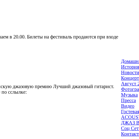
аем в 20.00. Билеты на фестиваль продаются при входе
Домашня
История
Новост
Концер
Август 
ийскую джазовую премию Лучший джазовый гитарист.
Фотогр
е по сслылке:
Музыка
Пресса
Видео
Гостева
ACOUS
ДЖАЗ В
Соц Сет
Контак