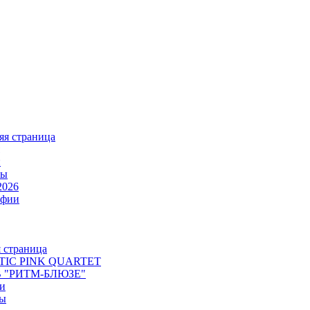
я страница
и
ты
2026
афии
я страница
TIC PINK QUARTET
 "РИТМ-БЛЮЗЕ"
и
ты